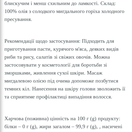
блискучим і менш схильним до ламкості. Склад:
100% олія з солодкого мигдального горіха холодного
пресування.
Рекомендації щодо застосування: Підходить для
приготування пасти, курячого м'яса, деяких видів
риби та рису, салатів зі свіжих овочів. Можна
застосовувати у косметології для боротьби зі
зморшками, живлення сухої шкіри. Масаж
мигдалевою олією під очима допоможе позбутися
темних кіл. Нанесення на шкіру голови зволожить її
та сприятиме профілактиці випадіння волосся.
Харчова (поживна) цінність на 100 г (g) продукту:
білки – 0 г (g), жири загалом – 99,9 г (g), , насичені