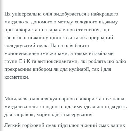
Ця універсальна олія видобувається з найкращого
мигдалю за допомогою методу холодного віджиму
при використанні гідравлічного тиснення, що
зберігає її поживну цінність а також природний
солодкуватий смак. Наша олія багата
мононенасиченими жирами, а також вітамінами
групи Е і К та антиоксидантами, які роблять цю олію
прекрасним вибором як для кулінарії, так і для
косметики.
Мигдалева олія для кулінарного використання: наша
мигдалева олія холодного віджиму ідеально підходить
для заправок, маринадів і пасерування.
Легкий горіховий смак підсилює ніжний смак ваших