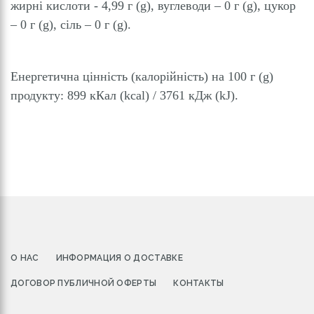
жирні кислоти - 4,99 г (g), вуглеводи – 0 г (g), цукор
– 0 г (g), сіль – 0 г (g).
Енергетична цінність (калорійність) на 100 г (g)
продукту: 899 кКал (kcal) / 3761 кДж (kJ).
O НАС
ИНФОРМАЦИЯ О ДОСТАВКЕ
ДОГОВОР ПУБЛИЧНОЙ ОФЕРТЫ
КОНТАКТЫ