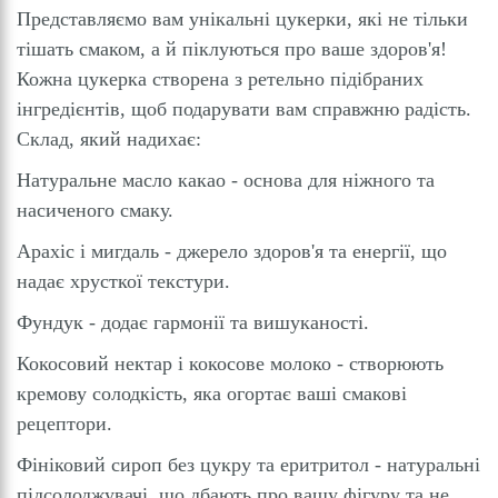
Представляємо вам унікальні цукерки, які не тільки
тішать смаком, а й піклуються про ваше здоров'я!
Кожна цукерка створена з ретельно підібраних
інгредієнтів, щоб подарувати вам справжню радість.
Склад, який надихає:
Натуральне масло какао - основа для ніжного та
насиченого смаку.
Арахіс і мигдаль - джерело здоров'я та енергії, що
надає хрусткої текстури.
Фундук - додає гармонії та вишуканості.
Кокосовий нектар і кокосове молоко - створюють
кремову солодкість, яка огортає ваші смакові
рецептори.
Фініковий сироп без цукру та еритритол - натуральні
підсолоджувачі, що дбають про вашу фігуру та не