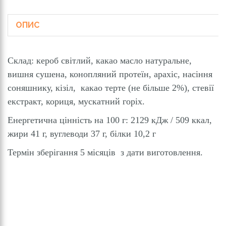
ОПИС
Склад: кероб світлий, какао масло натуральне,
вишня сушена, конопляний протеїн, арахіс, насіння
соняшнику, кізіл, какао терте (не більше 2%), стевії
екстракт, кориця, мускатний горіх.
Енергетична цінність на 100 г: 2129 кДж / 509 ккал,
жири 41 г, вуглеводи 37 г, білки 10,2 г
Термiн зберiгання 5 мiсяцiв з дати виготовлення.