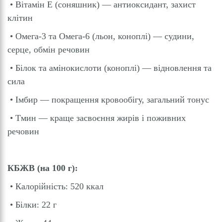
• Вітамін E (соняшник) — антиоксидант, захист
клітин
• Омега-3 та Омега-6 (льон, коноплі) — судини,
серце, обмін речовин
• Білок та амінокислоти (коноплі) — відновлення та
сила
• Імбир — покращення кровообігу, загальний тонус
• Тмин — краще засвоєння жирів і поживних
речовин
КБЖВ (на 100 г):
• Калорійність: 520 ккал
• Білки: 22 г