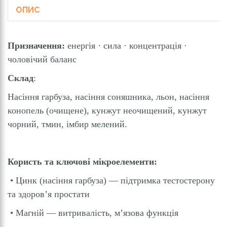
ОПИС
Призначення:
енергія · сила · концентрація ·
чоловічий баланc
Склад
:
Насіння гарбуза, насіння соняшника, льон, насіння
конопель (очищене), кунжут неочищений, кунжут
чорний, тмин, імбир мелений.
Користь та ключові мікроелементи:
• Цинк (насіння гарбуза) — підтримка тестостерону
та здоров’я простати
• Магній — витривалість, м’язова функція