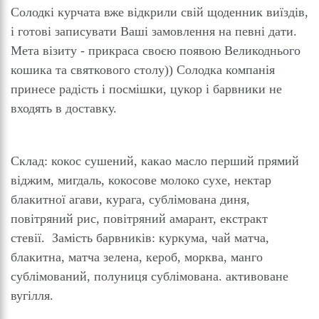
Солодкі курчата вже відкрили свій щоденник виїздів,
і готові записувати Вашi замовлення на певні дати.
Мета візиту - прикраса своєю появою Великоднього
кошика та святкового столу)) Солодка компанія
принесе радість і посмішки, цукор і барвники не
входять в доставку.
Склад: кокос сушений, какао масло перший прямий
віджим, мигдаль, кокосове молоко сухе, нектар
блакитної агави, курага, сублімована диня,
повітряний рис, повітряний амарант, екстракт
стевії. Замість барвників: куркума, чай матча,
блакитна, матча зелена, кероб, морква, манго
сублімований, полуниця сублімована. активоване
вугілля.