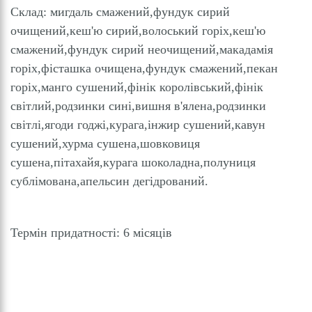
Склад: мигдаль смажений,фундук сирий
очищений,кеш'ю сирий,волоський горіх,кеш'ю
смажений,фундук сирий неочищений,макадамія
горіх,фісташка очищена,фундук смажений,пекан
горіх,манго сушений,фінік королівський,фінік
світлий,родзинки сині,вишня в'ялена,родзинки
світлі,ягоди годжі,курага,інжир сушений,кавун
сушений,хурма сушена,шовковиця
сушена,пітахайя,курага шоколадна,полуниця
сублімована,апельсин дегідрований.
Термін придатності: 6 місяців