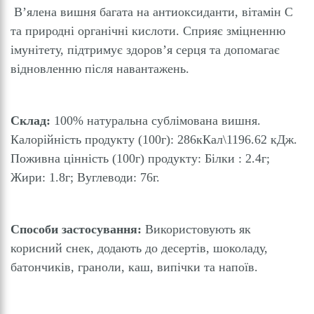
В’ялена вишня багата на антиоксиданти, вітамін C
та природні органічні кислоти. Сприяє зміцненню
імунітету, підтримує здоров’я серця та допомагає
відновленню після навантажень.
Склад:
100% натуральна сублімована вишня.
Калорійність продукту (100г): 286кКал\1196.62 кДж.
Поживна цінність (100г) продукту: Білки : 2.4г;
Жири: 1.8г; Вуглеводи: 76г.
Способи застосування:
Використовують як
корисний снек, додають до десертів, шоколаду,
батончиків, граноли, каш, випічки та напоїв.