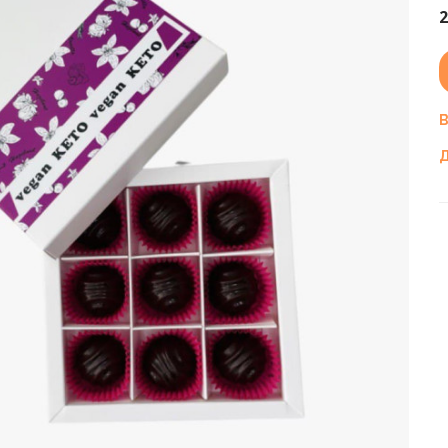
2
В
Д