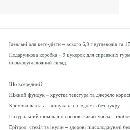
Ідеальні для кето-дієти – всього 6,9 г вуглеводів та 1
Подарункова коробка – 9 цукерок для справжніх гурма
низьковуглеводний склад.
Що всередині?
Ніжний фундук – хрустка текстура та джерело корис
Кремова ваніль – вишукана солодкість без цукру
Натуральний шоколад на основі какао-масла – глибо
Ерітрол, стевія та інулін – здорові підсолоджувачі б