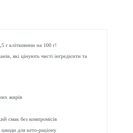
7,5 г клітковини на 100 г!
нів, які цінують чисті інгредієнти та
них жирів
кий смак без компромісів
ез шкоди для кето-раціону