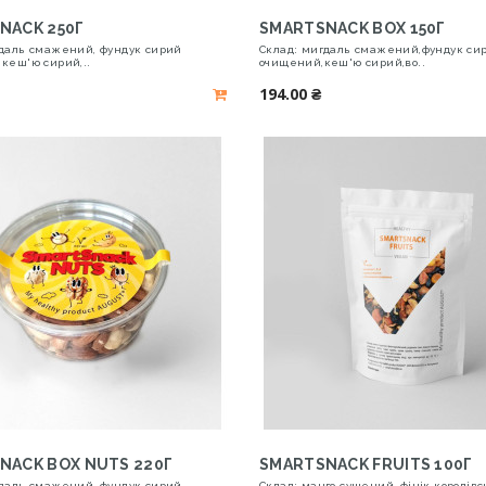
NACK 250Г
SMARTSNACK BOX 150Г
гдаль смажений, фундук сирий
Склад: мигдаль смажений,фундук си
кеш'ю сирий,..
очищений,кеш'ю сирий,во..
194.00 ₴
NACK BOX NUTS 220Г
SMARTSNACK FRUITS 100Г
гдаль смажений, фундук сирий
Склад: манго сушений, фінік королівс