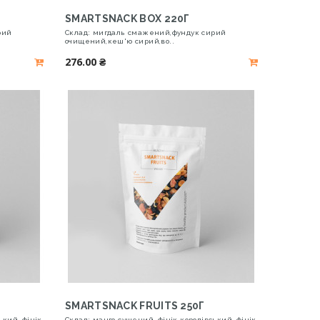
SMARTSNACK BOX 220Г
рий
Склад: мигдаль смажений,фундук сирий
очищений,кеш'ю сирий,во..
276.00 ₴
SMARTSNACK FRUITS 250Г
ький, фінік
Склад: манго сушений, фінік королівський, фінік