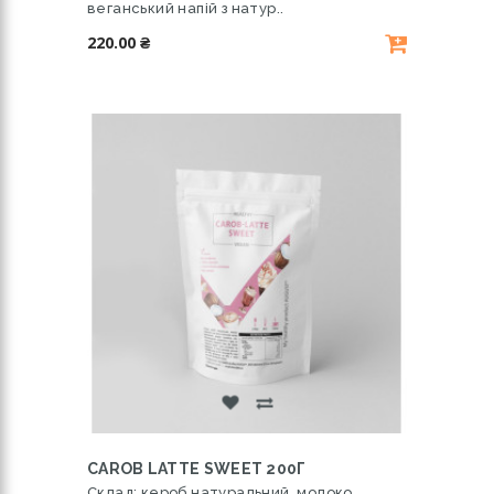
веганський напій з натур..
220.00 ₴
CAROB LATTE SWEET 200Г
Склад: кероб натуральний, молоко