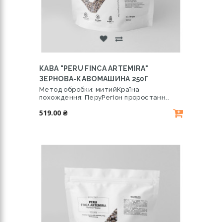
КАВА "PERU FINCA ARTEMIRA"
ЗЕРНОВА-КАВОМАШИНА 250Г
Метод обробки: митийКраїна
похождення: ПеруРегіон проростанн..
519.00 ₴