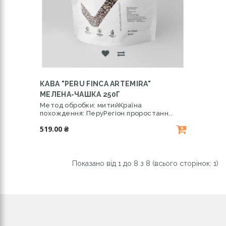
КАВА "PERU FINCA ARTEMIRA"
МЕЛЕНА-ЧАШКА 250Г
Метод обробки: митийКраїна
похождення: ПеруРегіон проростанн..
519.00 ₴
Показано від 1 до 8 з 8 (всього сторінок: 1)