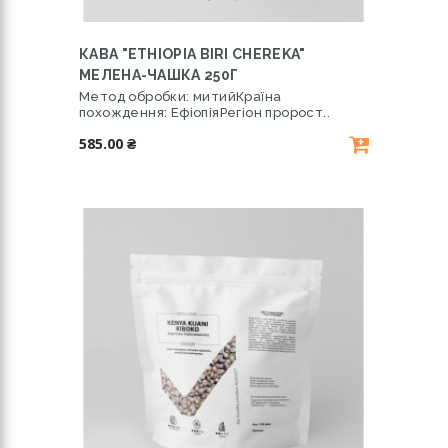
КАВА "ETHIOPIA BIRI CHEREKA"
МЕЛЕНА-ЧАШКА 250Г
Метод обробки: митийКраїна
похождення: ЕфіопіяРегіон пророст..
585.00 ₴