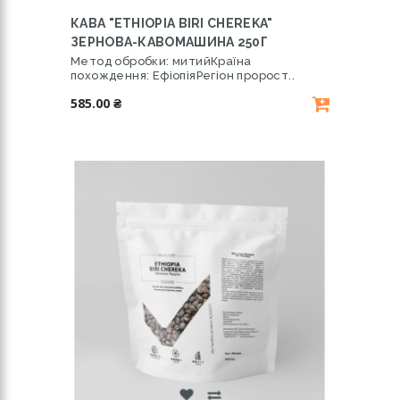
КАВА "ETHIOPIA BIRI CHEREKA"
ЗЕРНОВА-КАВОМАШИНА 250Г
Метод обробки: митийКраїна
похождення: ЕфіопіяРегіон пророст..
585.00 ₴