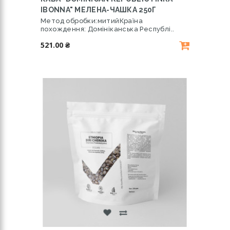
IBONNA" МЕЛЕНА-ЧАШКА 250Г
Метод обробки:митийКраїна
похождення: Домініканська Республі..
521.00 ₴