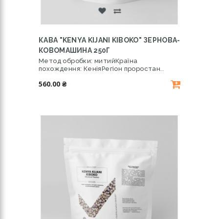
КАВА "KENYA KIJANI KIBOKO" ЗЕРНОВА-
КОВОМАШИНА 250Г
Метод обробки: митийКраїна
похождення: КеніяРегіон проростан..
560.00 ₴