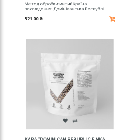
Метод обробки:митийКраїна
похождення: Домініканська Республі..
521.00 ₴
КАВА "DOMINICAN REPUBLIC FINKA