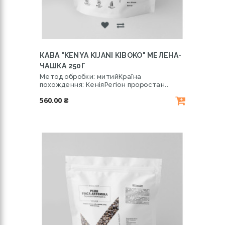
КАВА "KENYA KIJANI KIBOKO" МЕЛЕНА-
ЧАШКА 250Г
Метод обробки: митийКраїна
похождення: КеніяРегіон проростан..
560.00 ₴