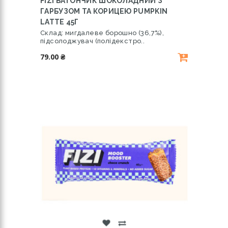
FIZI БАТОНЧИК ШОКОЛАДНИЙ З
ГАРБУЗОМ ТА КОРИЦЕЮ PUMPKIN
LATTE 45Г
Склад: мигдалеве борошно (36,7%),
підсолоджувач (полідекстро..
79.00 ₴