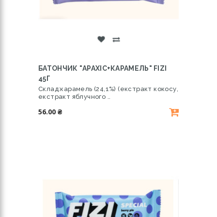
БАТОНЧИК "АРАХІС+КАРАМЕЛЬ" FIZI
45Г
Склад:карамель (24,1%) (екстракт кокосу,
екстракт яблучного ..
56.00 ₴