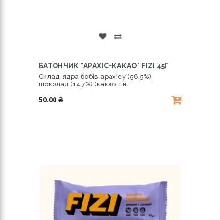
БАТОНЧИК "АРАХІС+КАКАО" FIZI 45Г
Склад: ядра бобів арахісу (56,5%),
шоколад (14,7%) (какао те..
50.00 ₴