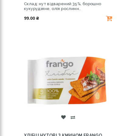
Склад: нут відварений 35%, борошно
кукурудзяне, олія рослинн..
99.00 ₴
ХЛІБЦІ НУТОВІ З КМИНОМ FRANGO