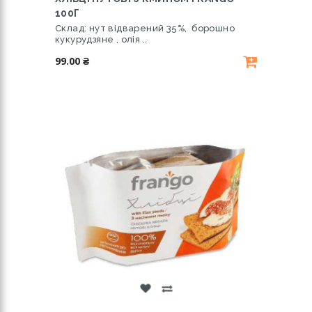
100Г
Склад: нут відварений 35%, борошно
кукурудзяне , олія ..
99.00 ₴