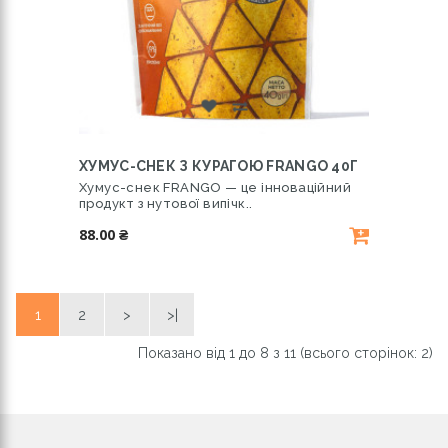
ХУМУС-СНЕК З КУРАГОЮ FRANGO 40Г
Хумус-снек FRANGO — це інноваційний
продукт з нутової випічк..
88.00 ₴
1
2
>
>|
Показано від 1 до 8 з 11 (всього сторінок: 2)