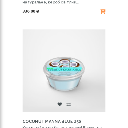
натуральне, кероб світлий,..
336.00 ₴
COCONUT MANNA BLUE 250Г
Корисна їжа не буває нудною! Блакитна