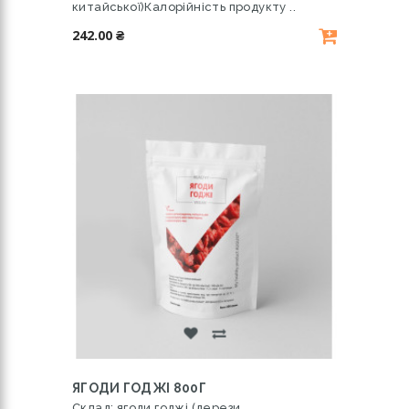
китайської)Калорійність продукту ..
242.00 ₴
ЯГОДИ ГОДЖІ 800Г
Склад: ягоди годжі (дерези