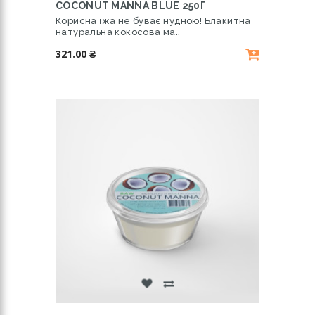
COCONUT MANNA BLUE 250Г
Корисна їжа не буває нудною! Блакитна
натуральна кокосова ма..
321.00 ₴