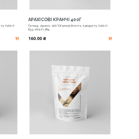
АРАХІСОВІ КРАНЧІ 400Г
у (100г):
Склад: арахіс 100%Калорійність продукту (100г):
633 кКал\264..
160.00 ₴