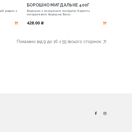
БОРОШНО МИГДАЛЬНЕ 400Г
ай родом з
Борошно з очищеного мигдалю.Користь
мигдалевого борошна:Висо..
428.00 ₴
Показано від 9 до 16 з 55 (всього сторінок: 7)