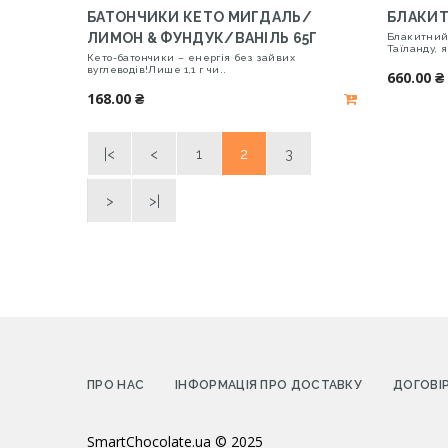
БАТОНЧИКИ КЕТО МИГДАЛЬ/
БЛАКИТ
ЛИМОН & ФУНДУК/ВАНІЛЬ 65Г
Блакитний 
Таїланду, я
Кето-батончики – енергія без зайвих
вуглеводів!Лише 1,1 г чи..
660.00 ₴
168.00 ₴
|<
<
1
2
3
>
>|
ПРО НАС
ІНФОРМАЦІЯ ПРО ДОСТАВКУ
ДОГОВІ
SmartChocolate.ua
© 2025