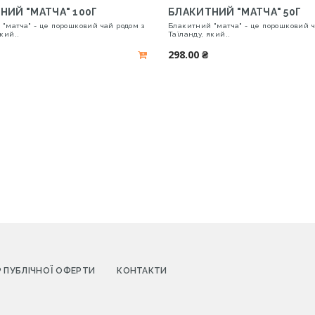
НИЙ "МАТЧА" 100Г
БЛАКИТНИЙ "МАТЧА" 50Г
"матча" - це порошковий чай родом з
Блакитний "матча" - це порошковий ч
кий..
Таїланду, який..
298.00 ₴
Р ПУБЛІЧНОЇ ОФЕРТИ
КОНТАКТИ