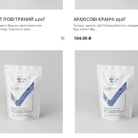
Т ПОВІТРЯНИЙ 120Г
АРАХІСОВІ КРАНЧІ 250Г
 для Ваших оригінальних
Склад: арахіс 100%Калорійність продукт
клад: Насіння ама..
633 кКал\264..
104.00 ₴