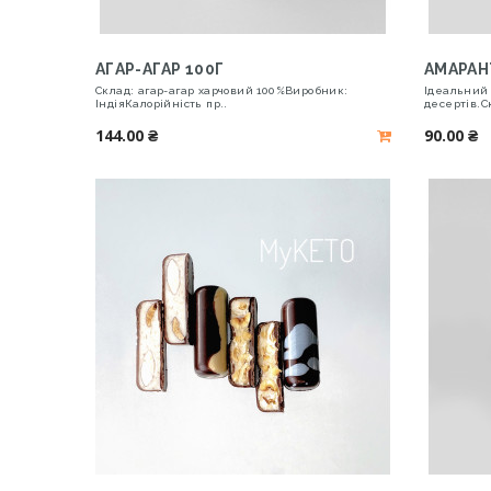
АГАР-АГАР 100Г
АМАРАН
Склад: агар-агар харчовий 100%Виробник:
Ідеальний
ІндіяКалорійність пр..
десертів.С
144.00 ₴
90.00 ₴